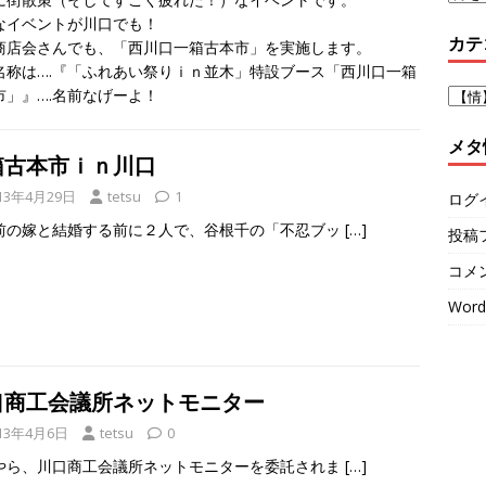
なイベントが川口でも！
カテ
商店会さんでも、「西川口一箱古本市」を実施します。
名称は….『「ふれあい祭りｉｎ並木」特設ブース「西川口一箱
市」』….名前なげーよ！
メタ
箱古本市ｉｎ川口
13年4月29日
tetsu
1
ログ
前の嫁と結婚する前に２人で、谷根千の「不忍ブッ
[…]
投稿
コメ
Word
口商工会議所ネットモニター
13年4月6日
tetsu
0
やら、川口商工会議所ネットモニターを委託されま
[…]