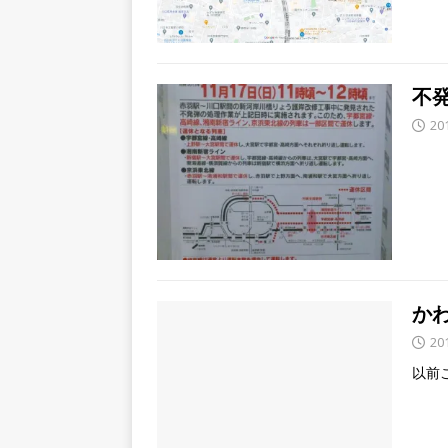
不
20
か
20
以前