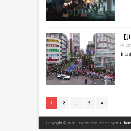
【
20
川口
1
2
…
5
»
Copyright © 2026 | WordPress Theme by
MH Them