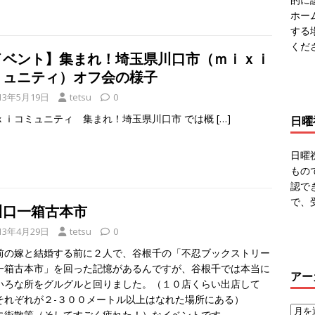
ホー
する
くだ
イベント】集まれ！埼玉県川口市（ｍｉｘｉ
ミュニティ）オフ会の様子
13年5月19日
tetsu
0
ｘｉコミュニティ 集まれ！埼玉県川口市 では概
[…]
日曜
日曜
もの
認で
で、
川口一箱古本市
13年4月29日
tetsu
0
前の嫁と結婚する前に２人で、谷根千の「不忍ブックストリー
一箱古本市」を回った記憶があるんですが、谷根千では本当に
アー
いろな所をグルグルと回りました。（１０店くらい出店して
それぞれが２-３００メートル以上はなれた場所にある）
に街散策（そしてすごく疲れた！）なイベントです。