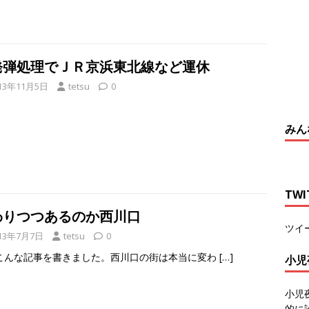
発弾処理でＪＲ京浜東北線など運休
13年11月5日
tetsu
0
みん
TW
わりつつあるのか西川口
ツイ
13年7月7日
tetsu
0
こんな記事を書きました。西川口の街は本当に変わ
[…]
小児
小児
的に