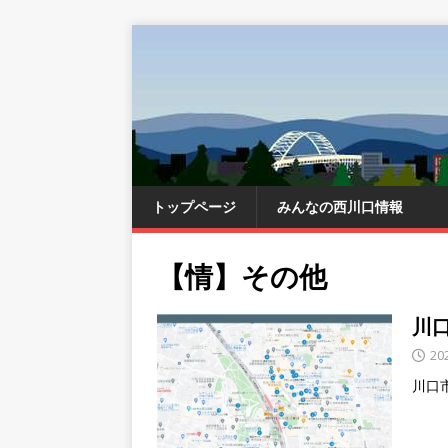
トップページ
みんなの西川口情報
【情】その他
川口
20
川口市