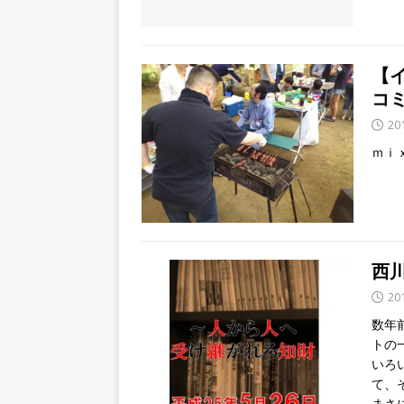
【
コ
20
ｍｉ
西
20
数年
トの
いろ
て、
まさ