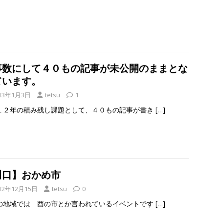
事数にして４０もの記事が未公開のままとな
ています。
13年1月3日
tetsu
1
１２年の積み残し課題として、４０もの記事が書き
[…]
川口】おかめ市
12年12月15日
tetsu
0
の地域では 酉の市とか言われているイベントです
[…]