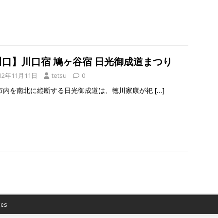
川口】川口宿 鳩ヶ谷宿 日光御成道まつり
12年11月11日
tetsu
0
市内を南北に縦断する日光御成道は、徳川家康が祀
[…]
es