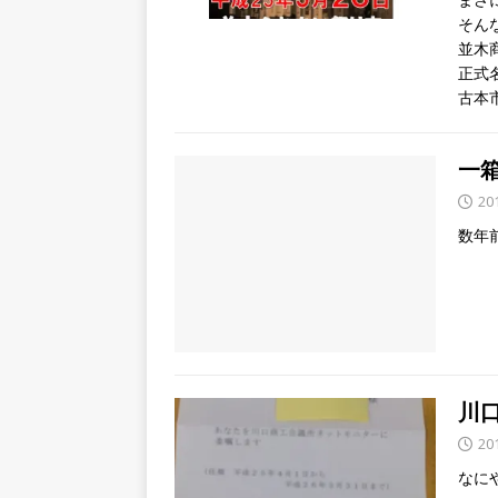
そん
並木
正式
古本
一
20
数年
川
20
なに