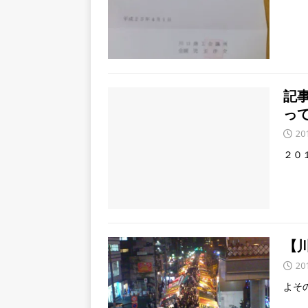
記
っ
20
２０
【
20
よそ